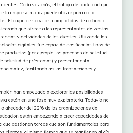
s clientes. Cada vez más, el trabajo de back-end que
e la empresa matriz puede utilizar para crear
das. El grupo de servicios compartidos de un banco
integrada que ofrece a los representantes de ventas
erencias y actividades de los clientes. Utilizando los
ologías digitales, fue capaz de clasificar los tipos de
 de productos (por ejemplo, los procesos de solicitud
de solicitud de préstamos) y presentar esta
esa matriz, facilitando así las transacciones y
ambién han empezado a explorar las posibilidades
davía están en una fase muy exploratoria. Todavía no
lo alrededor del 22% de las organizaciones de
estigación están empezando a crear capacidades de
ra que gestionen tareas que son fundamentales para
 los clientes, al mismo tiempo que se mantienen al día